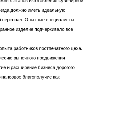
жных этапов изготовления сувенирной
егда должно иметь идеальную
 персонал.
Опытные специалисты
бранное изделие подчеркивало все
пыта работников постпечатного цеха.
миссию рыночного продвижения
тие и расширение бизнеса дорогого
инансовое благополучие как